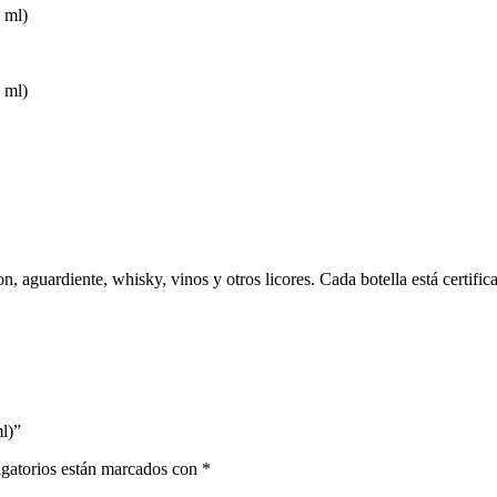
 ml)
 ml)
n, aguardiente, whisky, vinos y otros licores. Cada botella está certifi
l)”
gatorios están marcados con
*